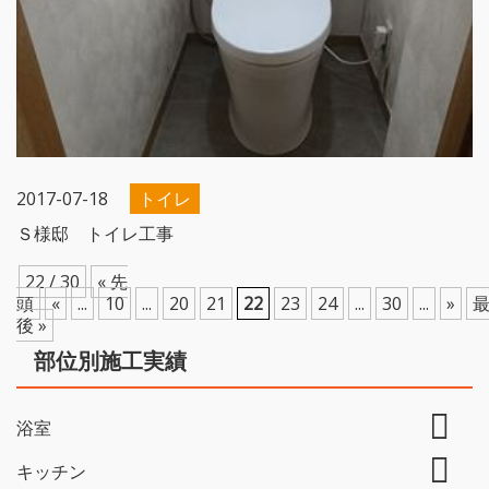
2017-07-18
トイレ
Ｓ様邸 トイレ工事
22 / 30
« 先
頭
«
...
10
...
20
21
22
23
24
...
30
...
»
後 »
部位別施工実績
浴室
キッチン